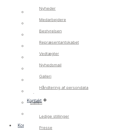
Nyheder
Om os
Medarbejdere
Vores værdier
Bestyrelsen
Nyheder
Repræsentantskabet
Medarbejdere
Vedtægter
Bestyrelsen
Nyhedsmail
Repræsentantskabet
Galleri
Vedtægter
Håndtering af persondata
Nyhedsmail
Kontakt
Galleri
Håndtering af persondata
Ledige stillinger
Kontakt
Presse