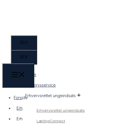
Forside
Erhvervsservice
Erhvervsrettet ungeindsats
Forside
Erhvervsservice
Erhvervsrettet ungeindsats
Erhvervsrettet ungeindsats
LærlingConnect