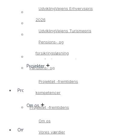
UdviklingVejens Erhvervspris
Bliv medlem
2026
Medlemsvirksomheder
UdviklingVejens Turismepris
UdviklingVejens Erhvervspris
Pensions- og
2026
forsikringsløsning
UdviklingVejens Turismepris
Projekter
Pensions- og
forsikringsløsning
Projektet -fremtidens
Projekter
kompetencer
Om os
Projektet -fremtidens
kompetencer
Om os
Om os
Vores værdier