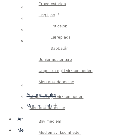
Erhvervsforløb
Erhvervsrettet ungeindsats
Ung i job
LærlingConnect
Fritidsjob
Erhvervsforløb
Læreplads
Ung i job
Sabbatår
Fritidsjob
Juniormesterlære
Læreplads
Ungestrategi i virksomheden
Sabbatår
Mentoruddannelse
Juniormesterlære
Arrangementer
Ungestrategi i virksomheden
Medlemskab
Mentoruddannelse
Arrangementer
Bliv medlem
Medlemskab
Medlemsvirksomheder