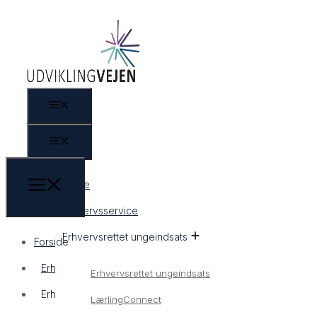
Forside
Erhvervsservice
Erhvervsrettet ungeindsats
Forside
Erhvervsservice
Erhvervsrettet ungeindsats
Erhvervsrettet ungeindsats
LærlingConnect