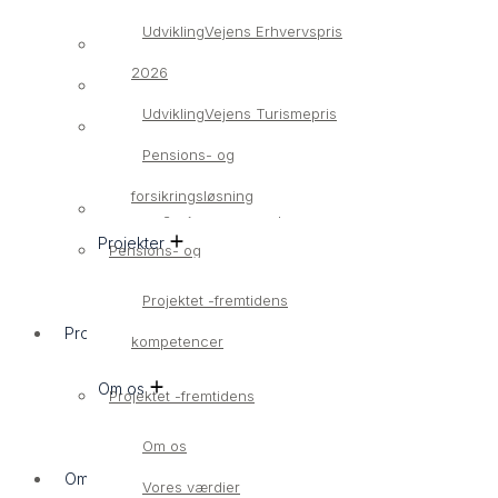
UdviklingVejens Erhvervspris
Bliv medlem
2026
Medlemsvirksomheder
UdviklingVejens Turismepris
UdviklingVejens Erhvervspris
Pensions- og
2026
forsikringsløsning
UdviklingVejens Turismepris
Projekter
Pensions- og
forsikringsløsning
Projektet -fremtidens
Projekter
kompetencer
Om os
Projektet -fremtidens
kompetencer
Om os
Om os
Vores værdier