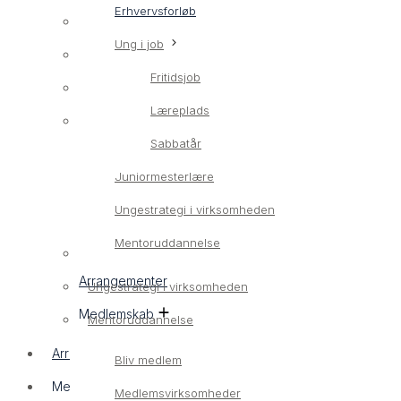
Erhvervsforløb
Erhvervsrettet ungeindsats
Ung i job
LærlingConnect
Fritidsjob
Erhvervsforløb
Læreplads
Ung i job
Sabbatår
Fritidsjob
Juniormesterlære
Læreplads
Ungestrategi i virksomheden
Sabbatår
Mentoruddannelse
Juniormesterlære
Arrangementer
Ungestrategi i virksomheden
Medlemskab
Mentoruddannelse
Arrangementer
Bliv medlem
Medlemskab
Medlemsvirksomheder