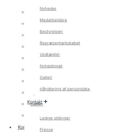
Nyheder
Om os
Medarbejdere
Vores værdier
Bestyrelsen
Nyheder
Repræsentantskabet
Medarbejdere
Vedtægter
Bestyrelsen
Nyhedsmail
Repræsentantskabet
Galleri
Vedtægter
Håndtering af persondata
Nyhedsmail
Kontakt
Galleri
Håndtering af persondata
Ledige stillinger
Kontakt
Presse