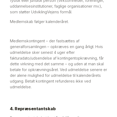
fysisk eller juridisk person (virksomheder, foreninger,
uddannelsesinstitutioner, faglige organisationer mv.),
som støtter UdviklingVejens formål.
Medlemskab følger kalenderåret.
Medlemskontingent – der fastsættes af
generalforsamlingen – opkræves en gang årligt. Hvis
udmeldelse sker senest 4 uger efter
fakturadato/udsendelse af kontingentopkrævning, får
dette virkning med det samme – og uden at man skal
betale for opkrævningsåret. Ved udmeldelse senere er
der alene mulighed for udmeldelse til kalenderårets
udgang. Betalt kontingent refunderes ikke ved
udmeldelse.
4. Repræsentantskab