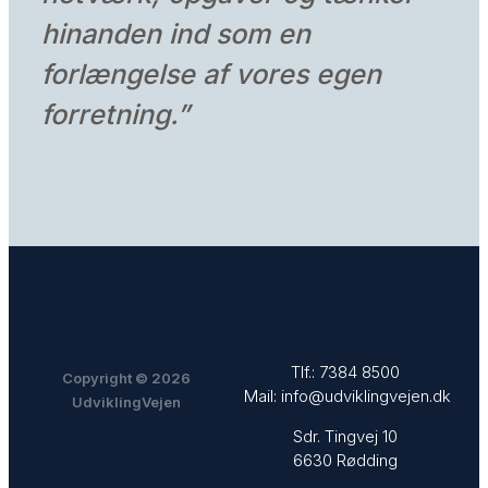
hinanden ind som en
forlængelse af vores egen
forretning
.”
UdviklingVejen
Tlf.:
7384 8500
Copyright © 2026
Mail:
info@udviklingvejen.dk
UdviklingVejen
Sdr. Tingvej 10
6630 Rødding