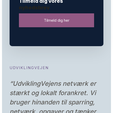
Tilmeld dig vores
nyhedsbrev
Tilmeld dig her
UDVIKLINGVEJEN
“
UdviklingVejens netværk er
stærkt og lokalt forankret. Vi
bruger hinanden til sparring,
netværk, opgaver og tænker