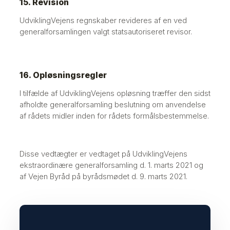
15. Revision
UdviklingVejens regnskaber revideres af en ved
generalforsamlingen valgt statsautoriseret revisor.
16. Opløsningsregler
I tilfælde af UdviklingVejens opløsning træffer den sidst
afholdte generalforsamling beslutning om anvendelse
af rådets midler inden for rådets formålsbestemmelse.
Disse vedtægter er vedtaget på UdviklingVejens
ekstraordinære generalforsamling d. 1. marts 2021 og
af Vejen Byråd på byrådsmødet d. 9. marts 2021.