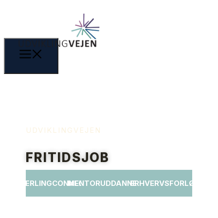
UDVIKLINGVEJEN
FRITIDSJOB
LÆRLINGCONNECT
MENTORUDDANNELSE
ERHVERVSFORLØB