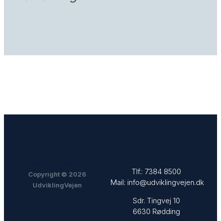
UdviklingVejen
Tlf.:
7384 8500
Copyright © 2026
Mail:
info@udviklingvejen.dk
UdviklingVejen
Sdr. Tingvej 10
6630 Rødding