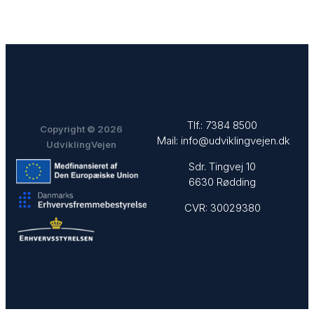
UdviklingVejen
Tlf.:
7384 8500
Copyright © 2026
Mail:
info@udviklingvejen.dk
UdviklingVejen
Sdr. Tingvej 10
6630 Rødding
CVR: 30029380