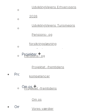
UdviklingVejens Erhvervspris
Bliv medlem
2026
Medlemsvirksomheder
UdviklingVejens Turismepris
UdviklingVejens Erhvervspris
Pensions- og
2026
forsikringsløsning
UdviklingVejens Turismepris
Projekter
Pensions- og
forsikringsløsning
Projektet -fremtidens
Projekter
kompetencer
Om os
Projektet -fremtidens
kompetencer
Om os
Om os
Vores værdier