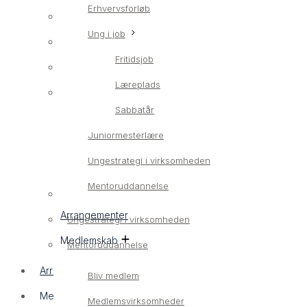
Erhvervsforløb
Erhvervsrettet ungeindsats
Ung i job
LærlingConnect
Fritidsjob
Erhvervsforløb
Læreplads
Ung i job
Sabbatår
Fritidsjob
Juniormesterlære
Læreplads
Ungestrategi i virksomheden
Sabbatår
Mentoruddannelse
Juniormesterlære
Arrangementer
Ungestrategi i virksomheden
Medlemskab
Mentoruddannelse
Arrangementer
Bliv medlem
Medlemskab
Medlemsvirksomheder