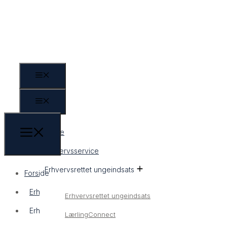
Forside
Erhvervsservice
Erhvervsrettet ungeindsats
Forside
Erhvervsservice
Erhvervsrettet ungeindsats
Erhvervsrettet ungeindsats
LærlingConnect