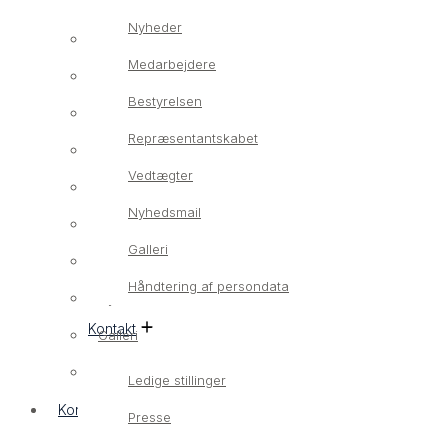
Nyheder
Om os
Medarbejdere
Vores værdier
Bestyrelsen
Nyheder
Repræsentantskabet
Medarbejdere
Vedtægter
Bestyrelsen
Nyhedsmail
Repræsentantskabet
Galleri
Vedtægter
Håndtering af persondata
Nyhedsmail
Kontakt
Galleri
Håndtering af persondata
Ledige stillinger
Kontakt
Presse