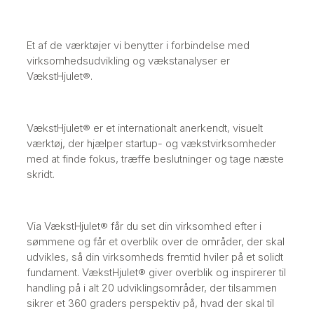
Et af de værktøjer vi benytter i forbindelse med
virksomhedsudvikling og vækstanalyser er
VækstHjulet®.
VækstHjulet® er et internationalt anerkendt, visuelt
værktøj, der hjælper startup- og vækstvirksomheder
med at finde fokus, træffe beslutninger og tage næste
skridt.
​Via VækstHjulet® får du set din virksomhed efter i
sømmene og får et overblik over de områder, der skal
udvikles, så din virksomheds fremtid hviler på et solidt
fundament. VækstHjulet® giver overblik og inspirerer til
handling på i alt 20 udviklingsområder, der tilsammen
sikrer et 360 graders perspektiv på, hvad der skal til