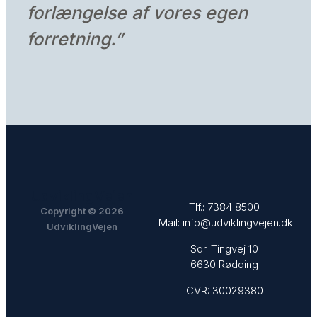
forlængelse af vores egen
forretning
.”
UdviklingVejen
Tlf.:
7384 8500
Copyright © 2026
Mail:
info@udviklingvejen.dk
UdviklingVejen
Sdr. Tingvej 10
6630 Rødding
CVR: 30029380