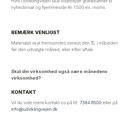
Hvis UdviklingVejen skal udarbejde grafikbanner til
nyhedsmail og hjemmeside Kr. 1.500 ex. moms.
BEMÆRK VENLIGST
Materialet skal fremsendes senest den 15. i måneden
før den udvalgte måned, eller efter aftale
Skal din virksomhed også være månedens
virksomhed?
KONTAKT
Vil du vide mere kontakt os på tlf.:
7384 8500
eller på
info@udviklingvejen.dk