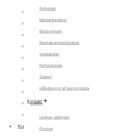
Nyheder
Om os
Medarbejdere
Vores værdier
Bestyrelsen
Nyheder
Repræsentantskabet
Medarbejdere
Vedtægter
Bestyrelsen
Nyhedsmail
Repræsentantskabet
Galleri
Vedtægter
Håndtering af persondata
Nyhedsmail
Kontakt
Galleri
Håndtering af persondata
Ledige stillinger
Kontakt
Presse