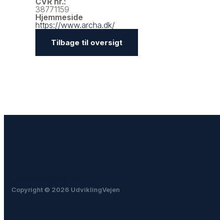
CVR nr.:
38771159
Hjemmeside
https://www.archa.dk/
Tilbage til oversigt
UdviklingVejen
Copyright © 2026 UdviklingVejen