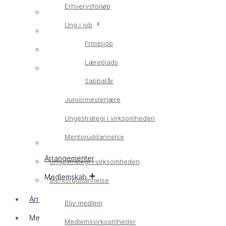
Erhvervsforløb
Erhvervsrettet ungeindsats
Ung i job
LærlingConnect
Fritidsjob
Erhvervsforløb
Læreplads
Ung i job
Sabbatår
Fritidsjob
Juniormesterlære
Læreplads
Ungestrategi i virksomheden
Sabbatår
Mentoruddannelse
Juniormesterlære
Arrangementer
Ungestrategi i virksomheden
Medlemskab
Mentoruddannelse
Arrangementer
Bliv medlem
Medlemskab
Medlemsvirksomheder