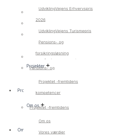
UdviklingVejens Erhvervspris
Bliv medlem
2026
Medlemsvirksomheder
UdviklingVejens Turismepris
UdviklingVejens Erhvervspris
Pensions- og
2026
forsikringsløsning
UdviklingVejens Turismepris
Projekter
Pensions- og
forsikringsløsning
Projektet -fremtidens
Projekter
kompetencer
Om os
Projektet -fremtidens
kompetencer
Om os
Om os
Vores værdier