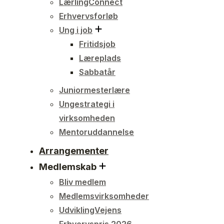
LærlingConnect
Erhvervsforløb
Ung i job
Fritidsjob
Læreplads
Sabbatår
Juniormesterlære
Ungestrategi i
virksomheden
Mentoruddannelse
Arrangementer
Medlemskab
Bliv medlem
Medlemsvirksomheder
UdviklingVejens