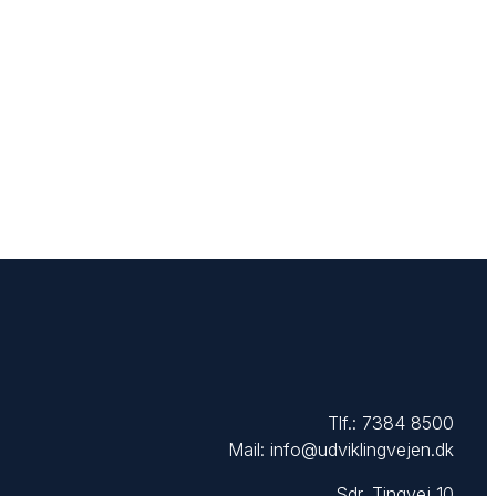
Tlf.:
7384 8500
Mail:
info@udviklingvejen.dk
Sdr. Tingvej 10