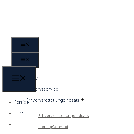
Forside
Erhvervsservice
Erhvervsrettet ungeindsats
Forside
Erhvervsservice
Erhvervsrettet ungeindsats
Erhvervsrettet ungeindsats
LærlingConnect