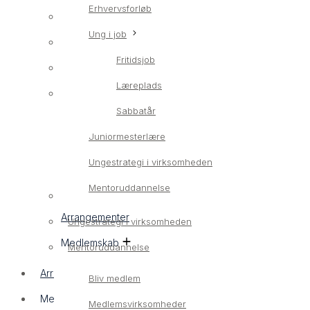
Erhvervsforløb
Erhvervsrettet ungeindsats
Ung i job
LærlingConnect
Fritidsjob
Erhvervsforløb
Læreplads
Ung i job
Sabbatår
Fritidsjob
Juniormesterlære
Læreplads
Ungestrategi i virksomheden
Sabbatår
Mentoruddannelse
Juniormesterlære
Arrangementer
Ungestrategi i virksomheden
Medlemskab
Mentoruddannelse
Arrangementer
Bliv medlem
Medlemskab
Medlemsvirksomheder