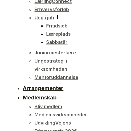
LærlingConnect
Erhvervsforløb
Ung i job
Fritidsjob
Læreplads
Sabbatår
Juniormesterlære
Ungestrategi i
virksomheden
Mentoruddannelse
Arrangementer
Medlemskab
Bliv medlem
Medlemsvirksomheder
UdviklingVejens