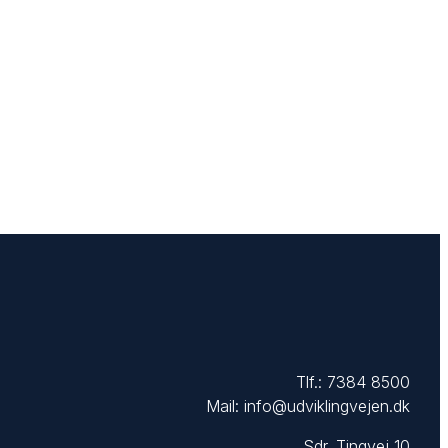
Tlf.:
7384 8500
Mail:
info@udviklingvejen.dk
Sdr. Tingvej 10