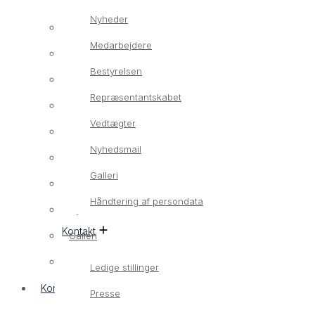
Nyheder
Om os
Medarbejdere
Vores værdier
Bestyrelsen
Nyheder
Repræsentantskabet
Medarbejdere
Vedtægter
Bestyrelsen
Nyhedsmail
Repræsentantskabet
Galleri
Vedtægter
Håndtering af persondata
Nyhedsmail
Kontakt
Galleri
Håndtering af persondata
Ledige stillinger
Kontakt
Presse