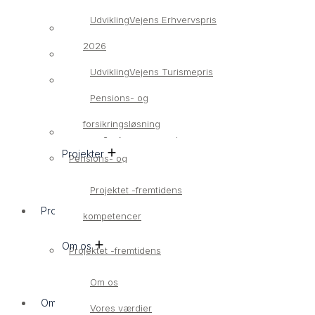
UdviklingVejens Erhvervspris
Bliv medlem
2026
Medlemsvirksomheder
UdviklingVejens Turismepris
UdviklingVejens Erhvervspris
Pensions- og
2026
forsikringsløsning
UdviklingVejens Turismepris
Projekter
Pensions- og
forsikringsløsning
Projektet -fremtidens
Projekter
kompetencer
Om os
Projektet -fremtidens
kompetencer
Om os
Om os
Vores værdier