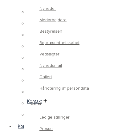
Nyheder
Om os
Medarbejdere
Vores værdier
Bestyrelsen
Nyheder
Repræsentantskabet
Medarbejdere
Vedtægter
Bestyrelsen
Nyhedsmail
Repræsentantskabet
Galleri
Vedtægter
Håndtering af persondata
Nyhedsmail
Kontakt
Galleri
Håndtering af persondata
Ledige stillinger
Kontakt
Presse