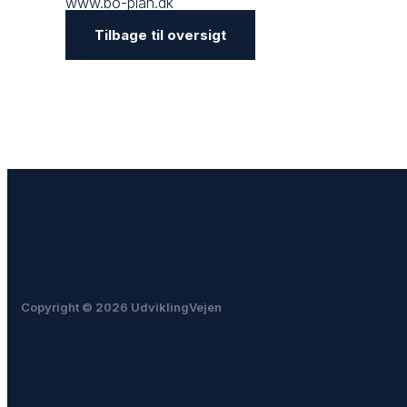
www.bo-plan.dk
Tilbage til oversigt
UdviklingVejen
Copyright © 2026 UdviklingVejen