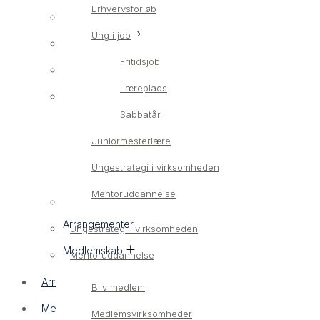
Erhvervsforløb
Erhvervsrettet ungeindsats
Ung i job
LærlingConnect
Fritidsjob
Erhvervsforløb
Læreplads
Ung i job
Sabbatår
Fritidsjob
Juniormesterlære
Læreplads
Ungestrategi i virksomheden
Sabbatår
Mentoruddannelse
Juniormesterlære
Arrangementer
Ungestrategi i virksomheden
Medlemskab
Mentoruddannelse
Arrangementer
Bliv medlem
Medlemskab
Medlemsvirksomheder