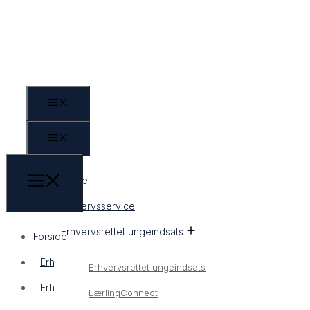
Forside
Erhvervsservice
Erhvervsrettet ungeindsats
Forside
Erhvervsservice
Erhvervsrettet ungeindsats
Erhvervsrettet ungeindsats
LærlingConnect