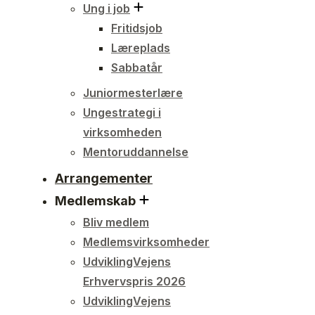
Ung i job
Fritidsjob
Læreplads
Sabbatår
Juniormesterlære
Ungestrategi i
virksomheden
Mentoruddannelse
Arrangementer
Medlemskab
Bliv medlem
Medlemsvirksomheder
UdviklingVejens
Erhvervspris 2026
UdviklingVejens