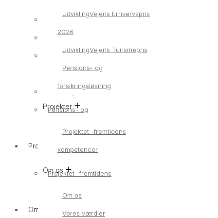
UdviklingVejens Erhvervspris
Bliv medlem
2026
Medlemsvirksomheder
UdviklingVejens Turismepris
UdviklingVejens Erhvervspris
Pensions- og
2026
forsikringsløsning
UdviklingVejens Turismepris
Projekter
Pensions- og
forsikringsløsning
Projektet -fremtidens
Projekter
kompetencer
Om os
Projektet -fremtidens
kompetencer
Om os
Om os
Vores værdier