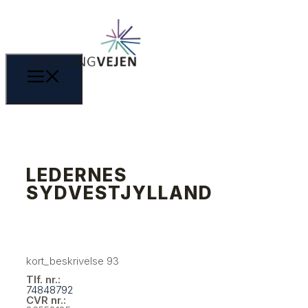
LEDERNES
SYDVESTJYLLAND
kort_beskrivelse 93
Tlf. nr.:
74848792
CVR nr.: