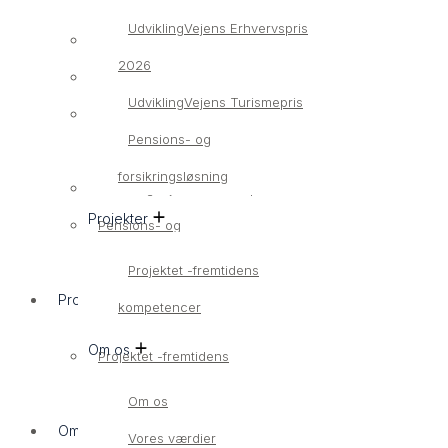
UdviklingVejens Erhvervspris
Bliv medlem
2026
Medlemsvirksomheder
UdviklingVejens Turismepris
UdviklingVejens Erhvervspris
Pensions- og
2026
forsikringsløsning
UdviklingVejens Turismepris
Projekter
Pensions- og
forsikringsløsning
Projektet -fremtidens
Projekter
kompetencer
Om os
Projektet -fremtidens
kompetencer
Om os
Om os
Vores værdier