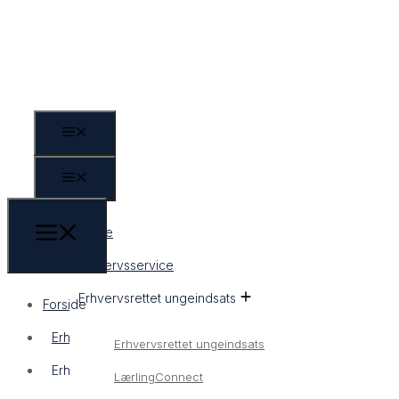
Forside
Erhvervsservice
Erhvervsrettet ungeindsats
Forside
Erhvervsservice
Erhvervsrettet ungeindsats
Erhvervsrettet ungeindsats
LærlingConnect