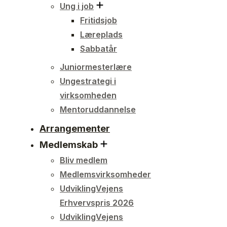
Ung i job
Fritidsjob
Læreplads
Sabbatår
Juniormesterlære
Ungestrategi i
virksomheden
Mentoruddannelse
Arrangementer
Medlemskab
Bliv medlem
Medlemsvirksomheder
UdviklingVejens
Erhvervspris 2026
UdviklingVejens