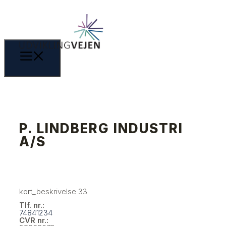
P. LINDBERG INDUSTRI
A/S
kort_beskrivelse 33
Tlf. nr.:
74841234
CVR nr.: