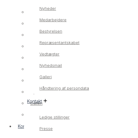
Nyheder
Om os
Medarbejdere
Vores værdier
Bestyrelsen
Nyheder
Repræsentantskabet
Medarbejdere
Vedtægter
Bestyrelsen
Nyhedsmail
Repræsentantskabet
Galleri
Vedtægter
Håndtering af persondata
Nyhedsmail
Kontakt
Galleri
Håndtering af persondata
Ledige stillinger
Kontakt
Presse