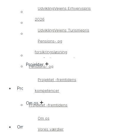
UdviklingVejens Erhvervspris
Bliv medlem
2026
Medlemsvirksomheder
UdviklingVejens Turismepris
UdviklingVejens Erhvervspris
Pensions- og
2026
forsikringsløsning
UdviklingVejens Turismepris
Projekter
Pensions- og
forsikringsløsning
Projektet -fremtidens
Projekter
kompetencer
Om os
Projektet -fremtidens
kompetencer
Om os
Om os
Vores værdier