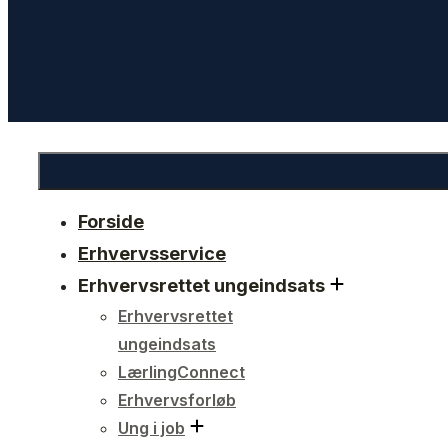
Forside
Erhvervsservice
Erhvervsrettet ungeindsats
Erhvervsrettet
ungeindsats
LærlingConnect
Erhvervsforløb
Ung i job