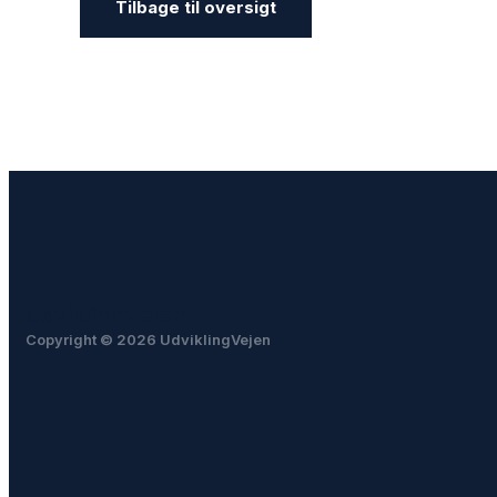
Tilbage til oversigt
UdviklingVejen
Copyright © 2026 UdviklingVejen