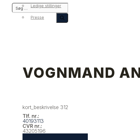
Ledige stillinger
Presse
VOGNMAND AN
kort_beskrivelse 312
Tlf. nr.:
40193113
CVR nr.:
43205196