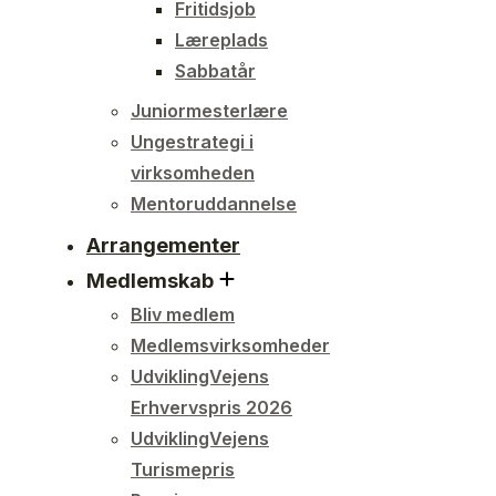
Fritidsjob
Læreplads
Sabbatår
Juniormesterlære
Ungestrategi i
virksomheden
Mentoruddannelse
Arrangementer
Medlemskab
Bliv medlem
Medlemsvirksomheder
UdviklingVejens
Erhvervspris 2026
UdviklingVejens
Turismepris