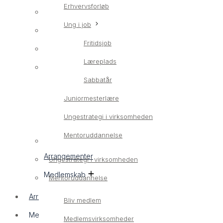
Erhvervsforløb
Erhvervsrettet ungeindsats
Ung i job
LærlingConnect
Fritidsjob
Erhvervsforløb
Læreplads
Ung i job
Sabbatår
Fritidsjob
Juniormesterlære
Læreplads
Ungestrategi i virksomheden
Sabbatår
Mentoruddannelse
Juniormesterlære
Arrangementer
Ungestrategi i virksomheden
Medlemskab
Mentoruddannelse
Arrangementer
Bliv medlem
Medlemskab
Medlemsvirksomheder