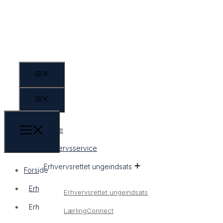
Forside
Erhvervsservice
Erhvervsrettet ungeindsats
Forside
Erhvervsservice
Erhvervsrettet ungeindsats
Erhvervsrettet ungeindsats
LærlingConnect