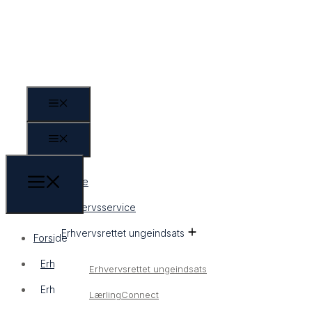
Forside
Erhvervsservice
Erhvervsrettet ungeindsats
Forside
Erhvervsservice
Erhvervsrettet ungeindsats
Erhvervsrettet ungeindsats
LærlingConnect