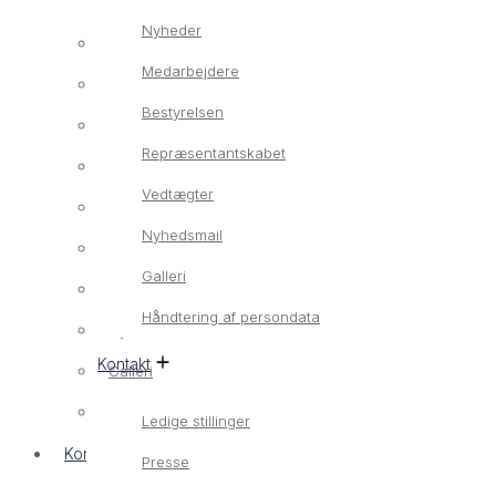
Nyheder
Om os
Medarbejdere
Vores værdier
Bestyrelsen
Nyheder
Repræsentantskabet
Medarbejdere
Vedtægter
Bestyrelsen
Nyhedsmail
Repræsentantskabet
Galleri
Vedtægter
Håndtering af persondata
Nyhedsmail
Kontakt
Galleri
Håndtering af persondata
Ledige stillinger
Kontakt
Presse