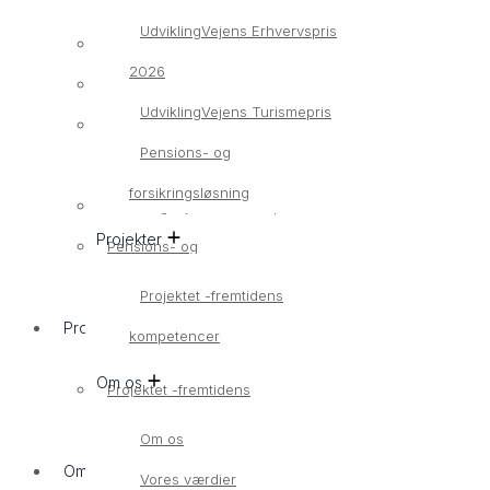
UdviklingVejens Erhvervspris
Bliv medlem
2026
Medlemsvirksomheder
UdviklingVejens Turismepris
UdviklingVejens Erhvervspris
Pensions- og
2026
forsikringsløsning
UdviklingVejens Turismepris
Projekter
Pensions- og
forsikringsløsning
Projektet -fremtidens
Projekter
kompetencer
Om os
Projektet -fremtidens
kompetencer
Om os
Om os
Vores værdier