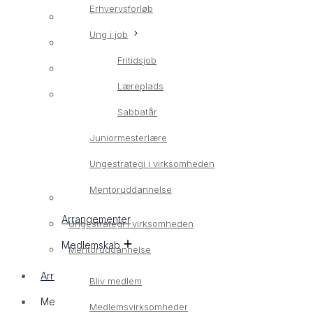
Erhvervsforløb
Erhvervsrettet ungeindsats
Ung i job
LærlingConnect
Fritidsjob
Erhvervsforløb
Læreplads
Ung i job
Sabbatår
Fritidsjob
Juniormesterlære
Læreplads
Ungestrategi i virksomheden
Sabbatår
Mentoruddannelse
Juniormesterlære
Arrangementer
Ungestrategi i virksomheden
Medlemskab
Mentoruddannelse
Arrangementer
Bliv medlem
Medlemskab
Medlemsvirksomheder