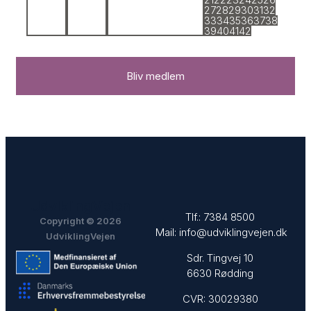
27
28
29
30
31
32
33
34
35
36
37
38
39
40
41
42
Bliv medlem
UdviklingVejen
Tlf.:
7384 8500
Copyright © 2026
Mail:
info@udviklingvejen.dk
UdviklingVejen
Sdr. Tingvej 10
6630 Rødding
CVR: 30029380