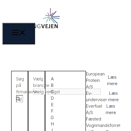
European
Læs
Søg
Vælg
A
Protein
mere
på
branche
B
A/S
firmanavn
C
Ev-
Læs
D
underviser
mere
E
Everfuel
Læs
F
A/S
mere
G
Fæsted
H
Vognmandsforretning
I