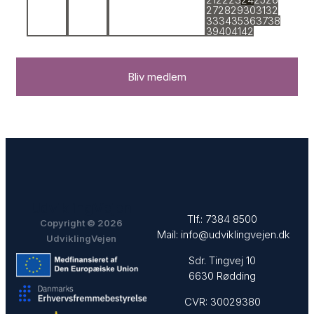
27
28
29
30
31
32
33
34
35
36
37
38
39
40
41
42
Bliv medlem
UdviklingVejen
Tlf.:
7384 8500
Copyright © 2026
Mail:
info@udviklingvejen.dk
UdviklingVejen
Sdr. Tingvej 10
6630 Rødding
CVR: 30029380