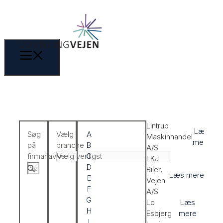
Lintrup
Læs
Søg
Vælg
A
Maskinhandel
mere
på
branche
B
A/S
firmanavn
C
LKJ
D
Biler,
Læs mere
E
Vejen
F
A/S
G
Lo
Læs
H
Esbjerg
mere
I