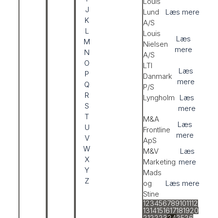
Louis
J
Lund
Læs mere
K
A/S
L
Louis
Læs
M
Nielsen
mere
N
A/S
O
LTI
Læs
P
Danmark
mere
Q
P/S
R
Lyngholm
Læs
S
mere
T
M&A
Læs
U
Frontline
mere
V
ApS
W
M&V
Læs
X
Marketing
mere
Y
Mads
Z
og
Læs mere
Stine
1
2
3
4
5
6
7
8
9
10
11
12
13
14
15
16
17
18
19
20
21
22
23
24
25
26