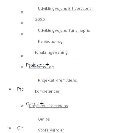
UdviklingVejens Erhvervspris
Bliv medlem
2026
Medlemsvirksomheder
UdviklingVejens Turismepris
UdviklingVejens Erhvervspris
Pensions- og
2026
forsikringsløsning
UdviklingVejens Turismepris
Projekter
Pensions- og
forsikringsløsning
Projektet -fremtidens
Projekter
kompetencer
Om os
Projektet -fremtidens
kompetencer
Om os
Om os
Vores værdier