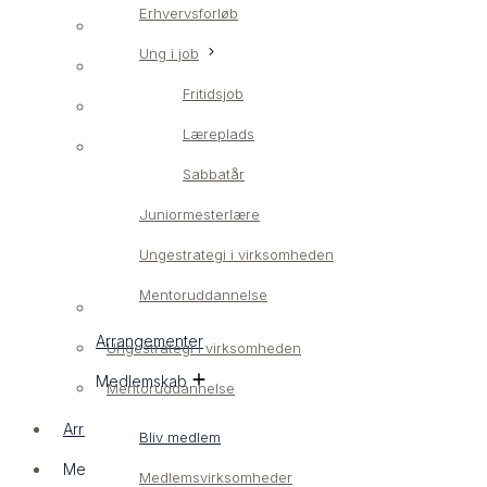
Erhvervsforløb
Erhvervsrettet ungeindsats
Ung i job
LærlingConnect
Fritidsjob
Erhvervsforløb
Læreplads
Ung i job
Sabbatår
Fritidsjob
Juniormesterlære
Læreplads
Ungestrategi i virksomheden
Sabbatår
Mentoruddannelse
Juniormesterlære
Arrangementer
Ungestrategi i virksomheden
Medlemskab
Mentoruddannelse
Arrangementer
Bliv medlem
Medlemskab
Medlemsvirksomheder