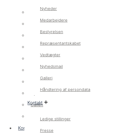
Nyheder
Om os
Medarbejdere
Vores værdier
Bestyrelsen
Nyheder
Repræsentantskabet
Medarbejdere
Vedtægter
Bestyrelsen
Nyhedsmail
Repræsentantskabet
Galleri
Vedtægter
Håndtering af persondata
Nyhedsmail
Kontakt
Galleri
Håndtering af persondata
Ledige stillinger
Kontakt
Presse