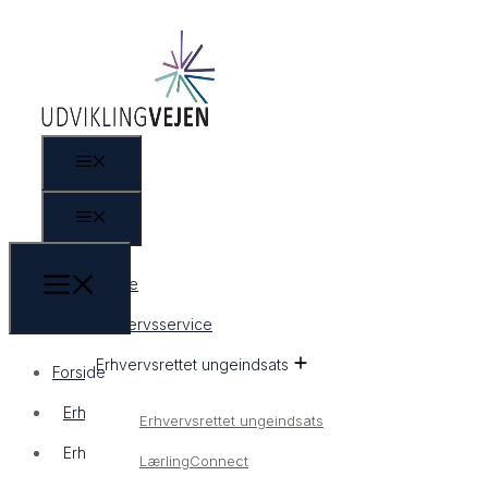
Forside
Erhvervsservice
Erhvervsrettet ungeindsats
Forside
Erhvervsservice
Erhvervsrettet ungeindsats
Erhvervsrettet ungeindsats
LærlingConnect